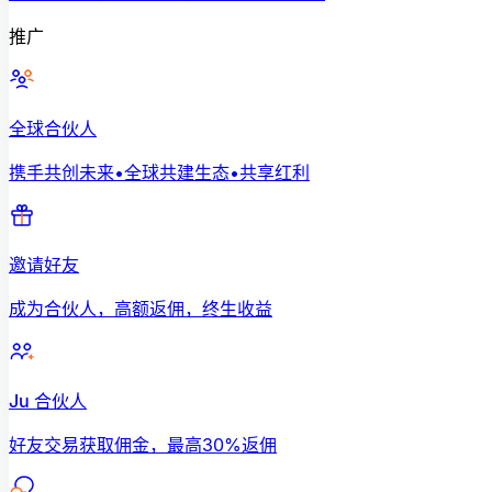
推广
全球合伙人
携手共创未来•全球共建生态•共享红利
邀请好友
成为合伙人，高额返佣，终生收益
Ju 合伙人
好友交易获取佣金，最高30%返佣