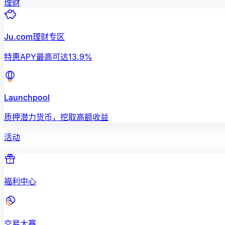
理财
Ju.com理财专区
特惠APY最高可达13.9%
Launchpool
质押潜力货币，挖取高额收益
活动
福利中心
交易大赛