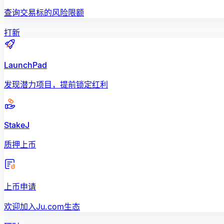
查询交易标的风险限额
打新
LaunchPad
发现潜力项目，提前锁定红利
StakeJ
质押上币
上币申请
欢迎加入Ju.com生态